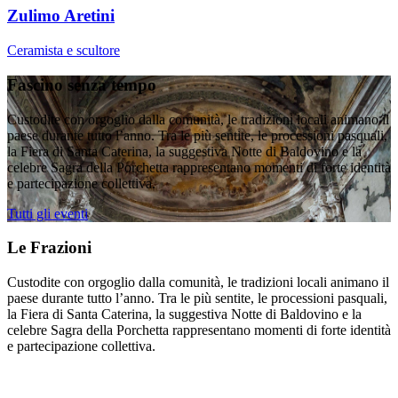
Zulimo Aretini
Ceramista e scultore
Fascino senza tempo
Custodite con orgoglio dalla comunità, le tradizioni locali animano il
paese durante tutto l’anno. Tra le più sentite, le processioni pasquali,
la Fiera di Santa Caterina, la suggestiva Notte di Baldovino e la
celebre Sagra della Porchetta rappresentano momenti di forte identità
e partecipazione collettiva.
Tutti gli eventi
Le Frazioni
Custodite con orgoglio dalla comunità, le tradizioni locali animano il
paese durante tutto l’anno. Tra le più sentite, le processioni pasquali,
la Fiera di Santa Caterina, la suggestiva Notte di Baldovino e la
celebre Sagra della Porchetta rappresentano momenti di forte identità
e partecipazione collettiva.